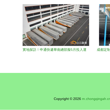
義重塑物流各環節
實地探訪！申通快遞華南總部擬5月投入運
成都定制
營，就在鐘落潭！物流及倉儲自動化工程
設備成亮點
Copyright © 2026
m.chongqingah.c