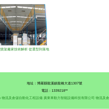
自動化設備的完美結合
流倉儲輸送痛點
貨架廠家技術解析 從選型到落地
的核心要點
地址：博羅縣龍溪鎮龍橋大道1307號
電話：1339218**
n
物流及倉儲自動化工程設備
廣東車動力智能設備科技有限公司
物流及