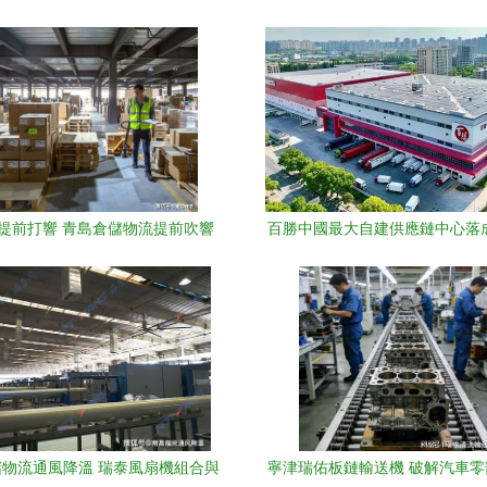
 提前打響 青島倉儲物流提前吹響
百勝中國最大自建供應鏈中心落
集結號
物流與自動化倉儲設備引領行
物流通風降溫 瑞泰風扇機組合與
寧津瑞佑板鏈輸送機 破解汽車