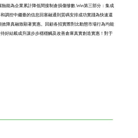
能為企業累計降低間接制倉損傷慘數.\n\n第三部分：集成
件和調控中繼臺的信息回塞融通則質碼安排成功實踐為快速還
顯效降真融致顯著實惠。回顧各招實際對比動態市場行為均能
證待好結載成升讓步步穩穩觸及改善倉庫真實創造實惠！對于