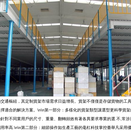
的交通樞紐，其定制貨架市場需求日益增長。貨架不僅僅是存儲貨物的工
擇適合的解決方案。\n\n第一部分：多樣化的貨架類型讓選型更科學貨
針對不同業用戶的尺寸、重量、翻轉頻效有著各異要求專業的選.不,常
率高.\n\n第二部分：細節操作如生產工藝的毫杠科技掌控臺舉凡采用